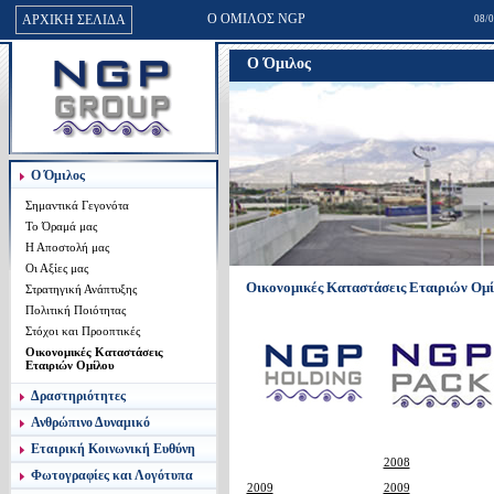
Ο ΟΜΙΛΟΣ NGP
ΑΡΧΙΚΗ ΣΕΛΙΔΑ
08/0
NGP PACK
Ο Όμιλος
NGP PLASTIC
NGP GREEN
INFIA HELLAS
Ο Όμιλος
Σημαντικά Γεγονότα
Το Όραμά μας
Η Αποστολή μας
Οι Αξίες μας
Οικονομικές Καταστάσεις Εταιριών Ομ
Στρατηγική Ανάπτυξης
Πολιτική Ποιότητας
Στόχοι και Προοπτικές
Οικονομικές Καταστάσεις
Εταιριών Ομίλου
Δραστηριότητες
Ανθρώπινο Δυναμικό
Εταιρική Κοινωνική Ευθύνη
2008
Φωτογραφίες και Λογότυπα
2009
2009