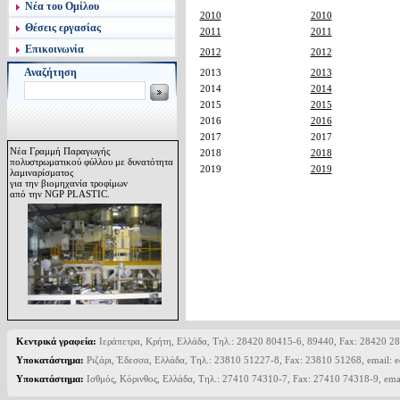
Νέα του Ομίλου
2010
2010
Θέσεις εργασίας
2011
2011
Επικοινωνία
2012
2012
Αναζήτηση
2013
2013
2014
2014
2015
2015
2016
2016
2017
2017
Νέα Γραμμή Παραγωγής
2018
2018
πολυστρωματικού φύλλου με δυνατότητα
2019
2019
λαμιναρίσματος
για την βιομηχανία τροφίμων
από την NGP PLASTIC.
Κεντρικά γραφεία:
Ιεράπετρα, Κρήτη, Ελλάδα, Τηλ.: 28420 80415-6, 89440, Fax: 28420 28
Υποκατάστημα:
Ριζάρι, Έδεσσα, Ελλάδα, Τηλ.: 23810 51227-8, Fax: 23810 51268, email: 
Υποκατάστημα:
Ισθμός, Κόρινθος, Ελλάδα, Τηλ.: 27410 74310-7, Fax: 27410 74318-9, ema