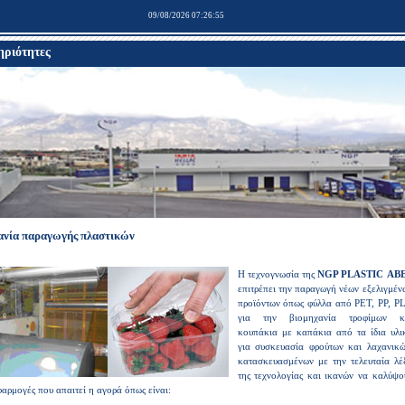
09/08/2026 07:26:55
ριότητες
ανία παραγωγής πλαστικών
Η τεχνογνωσία της
NGP PLASTIC ΑB
επιτρέπει την παραγωγή νέων εξελιγμέν
προϊόντων όπως φύλλα από PET, PP, P
για την βιομηχανία τροφίμων κ
κουπάκια με καπάκια από τα ίδια υλι
για συσκευασία φρούτων και λαχανικώ
κατασκευασμένων με την τελευταία λέ
της τεχνολογίας και ικανών να καλύψο
φαρμογές που απαιτεί η αγορά όπως είναι: