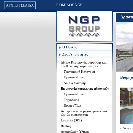
Ο ΟΜΙΛΟΣ NGP
ΑΡΧΙΚΗ ΣΕΛΙΔΑ
NGP PACK
Δραστη
NGP PLASTIC
NGP GREEN
INFIA HELLAS
Ο Όμιλος
Δραστηριότητες
Δίκτυο Κέντρων διαμόρφωσης και
αποθήκευσης χαρτοτελάρων
Γεωγραφική Κατανομή
Βιομηχ
Εγκαταστάσεις
Δίκτυο διανομής
Βιομηχανία παραγωγής πλαστικών
Εγκαταστάσεις
Τεχνολογία
Πρώτες Ύλες
Αντιπροσωπείες μηχανημάτων και
υλικών συσκευασίας
Logistics (3PL)
Renting
ειδικές ε
Ανακύκλωση Yλικών