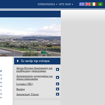
ΕΠΙΚΟΙΝΩΝΙΑ
SITE MAP
Σε αυτήν την ενότητα
Δίκτυο Κέντρων διαμόρφωσης και
αποθήκευσης χαρτοτελάρων
EΕ
ων
Αντιπροσωπείες μηχανημάτων και
LA
υλικών συσκευασίας
αι
Logistics (3PL)
κά
Renting
ν,
ξη
Ανακύκλωση Yλικών
υν