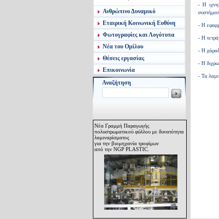
- Η ιχνη
Ανθρώπινο Δυναμικό
συστήματ
Εταιρική Κοινωνική Ευθύνη
- Η εφαρμ
Φωτογραφίες και Λογότυπα
- Η τετρ
Νέα του Ομίλου
- Η χάρα
Θέσεις εργασίας
- Η διχρω
Επικοινωνία
- Τα λαμ
Αναζήτηση
Νέα Γραμμή Παραγωγής
πολυστρωματικού φύλλου με δυνατότητα
λαμιναρίσματος
για την βιομηχανία τροφίμων
από την NGP PLASTIC.