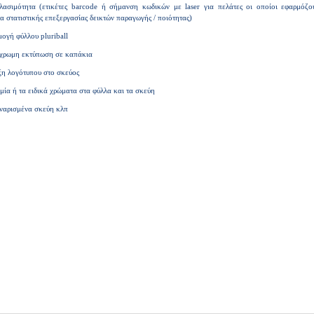
λασιμότητα (ετικέτες barcode ή σήμανση κωδικών με laser για πελάτες οι οποίοι εφαρμόζο
α στατιστικής επεξεργασίας δεικτών παραγωγής / ποιότητας)
ογή φύλλου pluriball
άχρωμη εκτύπωση σε καπάκια
ξη λογότυπου στο σκεύος
μία ή τα ειδικά χρώματα στα φύλλα και τα σκεύη
ιναρισμένα σκεύη κλπ