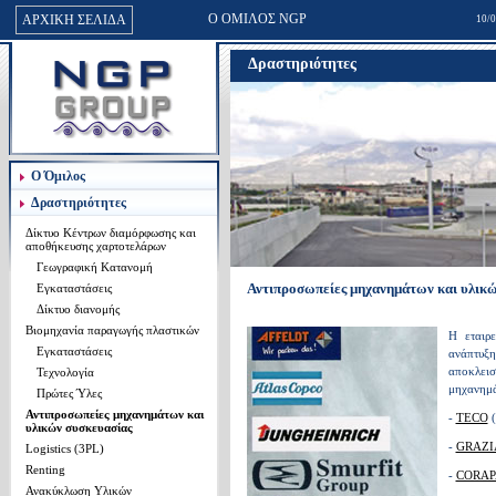
Ο ΟΜΙΛΟΣ NGP
ΑΡΧΙΚΗ ΣΕΛΙΔΑ
10/0
NGP PACK
Δραστηριότητες
NGP PLASTIC
NGP GREEN
INFIA HELLAS
Ο Όμιλος
Δραστηριότητες
Δίκτυο Κέντρων διαμόρφωσης και
αποθήκευσης χαρτοτελάρων
Γεωγραφική Κατανομή
Αντιπροσωπείες μηχανημάτων και υλικ
Εγκαταστάσεις
Δίκτυο διανομής
Βιομηχανία παραγωγής πλαστικών
Η εταιρ
Εγκαταστάσεις
ανάπτυξ
αποκλει
Τεχνολογία
μηχανημά
Πρώτες Ύλες
Αντιπροσωπείες μηχανημάτων και
-
ΤΕCΟ
(
υλικών συσκευασίας
-
GRAZI
Logistics (3PL)
Renting
-
CORAP
Ανακύκλωση Yλικών