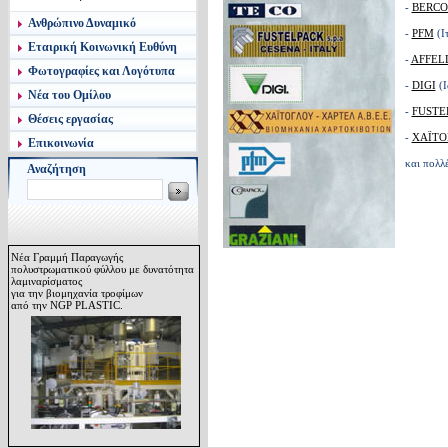
-
BERC
Ανθρώπινο Δυναμικό
-
ΡFΜ
(Ι
Εταιρική Κοινωνική Ευθύνη
-
ΑFFΕL
Φωτογραφίες και Λογότυπα
-
DIGI
(
Νέα του Ομίλου
-
FUSTE
Θέσεις εργασίας
-
ΧΑΪΤΟ
Επικοινωνία
και πολλέ
Αναζήτηση
Νέα Γραμμή Παραγωγής
πολυστρωματικού φύλλου με δυνατότητα
λαμιναρίσματος
για την βιομηχανία τροφίμων
από την NGP PLASTIC.